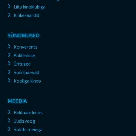
Liitu kinoklubiga
Kinkekaardid
SÜNDMUSED
Konverents
Ärikliendile
Üritused
Sünnipäevad
Kooliga kinno
MEEDIA
Reklaam kinos
Uudisvoog
Suhtle meiega