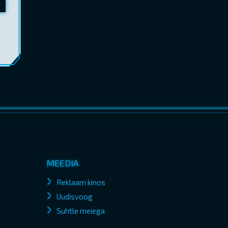
MEEDIA
Reklaam kinos
Uudisvoog
Suhtle meiega