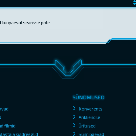
d kuupäeval seansse pole.
SÜNDMUSED
avad
Konverents
d
Ärikliendile
d filmid
Üritused
lastaja kuldreeglid
Sünnipäevad