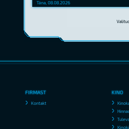
Valitu
FIRMAST
KINO
Kontakt
Kinok
Hinna
Tuleva
Kinokü