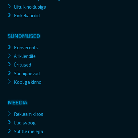
Liitu kinoklubiga
Kinkekaardid
SÜNDMUSED
Konverents
Ärikliendile
Üritused
Sünnipäevad
Kooliga kinno
MEEDIA
Reklaam kinos
Uudisvoog
Suhtle meiega