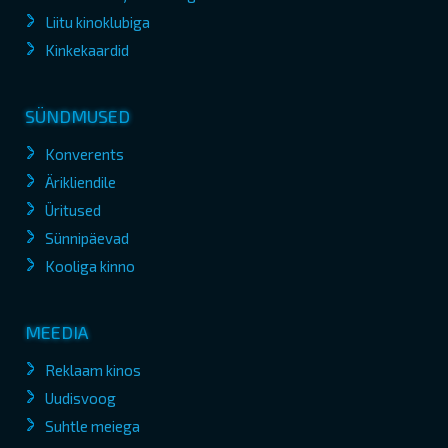
Liitu kinoklubiga
Kinkekaardid
SÜNDMUSED
Konverents
Ärikliendile
Üritused
Sünnipäevad
Kooliga kinno
MEEDIA
Reklaam kinos
Uudisvoog
Suhtle meiega