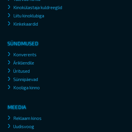
Kinokülastaja kuldreeglid
Liitu kinoklubiga
Kinkekaardid
SÜNDMUSED
Konverents
Ärikliendile
Üritused
Sünnipäevad
Kooliga kinno
MEEDIA
Reklaam kinos
Uudisvoog