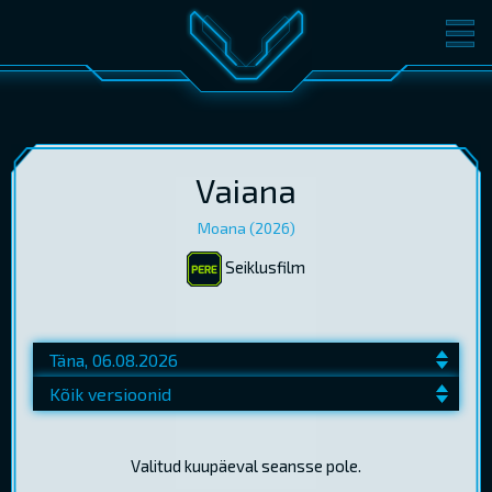
FILMID
PILETID
KINOST
SÜNDMUSED
KONVERENTS
V-KLUBI
Vaiana
Moana (2026)
KINKEKAARDID
Seiklusfilm
LOGI SISSE
EST
RUS
ENG
Valitud kuupäeval seansse pole.