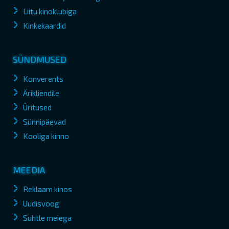
Liitu kinoklubiga
Kinkekaardid
SÜNDMUSED
Konverents
Ärikliendile
Üritused
Sünnipäevad
Kooliga kinno
MEEDIA
Reklaam kinos
Uudisvoog
Suhtle meiega