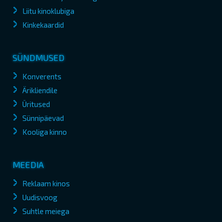
Liitu kinoklubiga
Kinkekaardid
SÜNDMUSED
Konverents
Ärikliendile
Üritused
Sünnipäevad
Kooliga kinno
MEEDIA
Reklaam kinos
Uudisvoog
Suhtle meiega