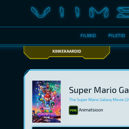
FILMID
PILETID
KINKEKAARDID
Super Mario Ga
The Super Mario Galaxy Movie (2
Animatsioon