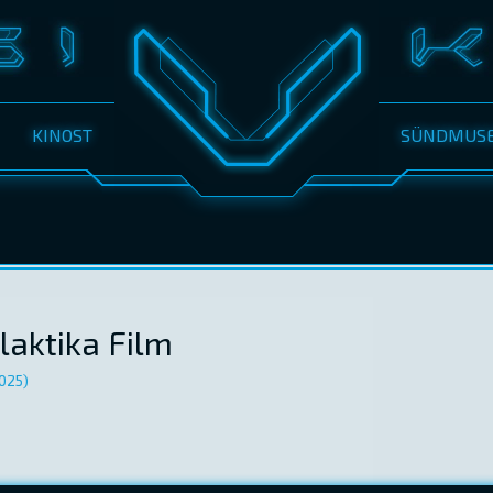
KINOST
SÜNDMUS
laktika Film
025)