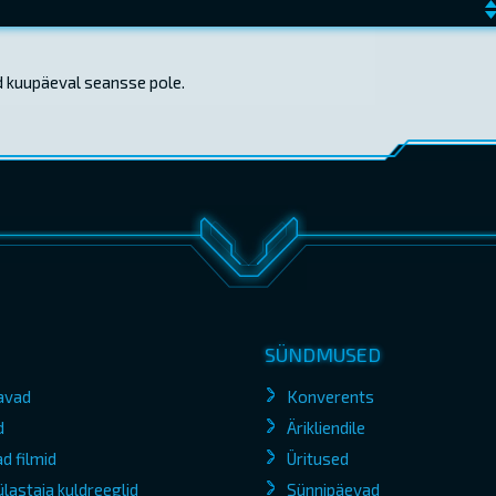
d kuupäeval seansse pole.
SÜNDMUSED
avad
Konverents
d
Ärikliendile
d filmid
Üritused
lastaja kuldreeglid
Sünnipäevad