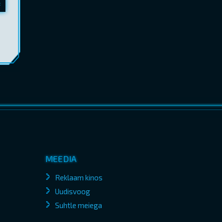
MEEDIA
Reklaam kinos
Uudisvoog
Suhtle meiega