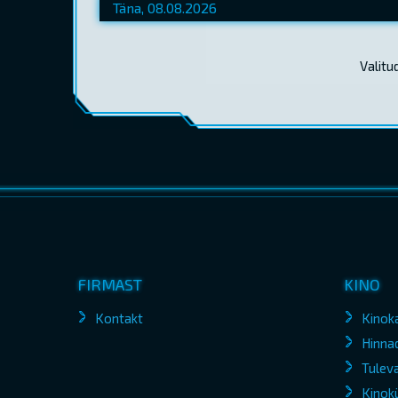
Valitu
FIRMAST
KINO
Kontakt
Kinok
Hinna
Tuleva
Kinokü