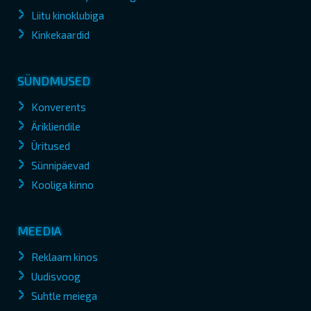
Liitu kinoklubiga
Kinkekaardid
SÜNDMUSED
Konverents
Ärikliendile
Üritused
Sünnipäevad
Kooliga kinno
MEEDIA
Reklaam kinos
Uudisvoog
Suhtle meiega