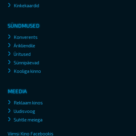
Kinkekaardid
SÜNDMUSED
Konverents
Ärikliendile
Üritused
Sünnipäevad
Kooliga kinno
MEEDIA
Reklaam kinos
Uudisvoog
Suhtle meiega
Viimsi Kino Facebookis