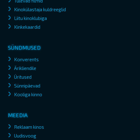
Tulevad filmid
Kinokülastaja kuldreeglid
Liitu kinoklubiga
Kinkekaardid
SÜNDMUSED
Konverents
Ärikliendile
Üritused
Sünnipäevad
Kooliga kinno
MEEDIA
Reklaam kinos
Uudisvoog