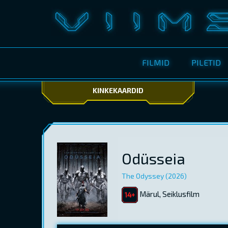
FILMID
PILETID
KINKEKAARDID
Odüsseia
The Odyssey (2026)
Märul, Seiklusfilm