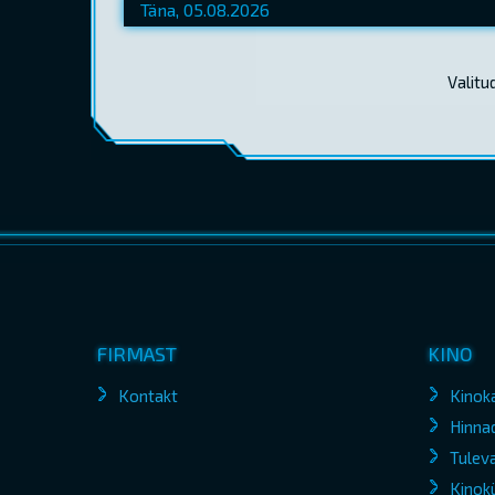
Valitu
FIRMAST
KINO
Kontakt
Kinok
Hinna
Tuleva
Kinokü