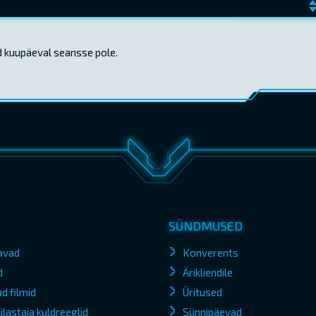
d kuupäeval seansse pole.
SÜNDMUSED
avad
Konverents
d
Ärikliendile
d filmid
Üritused
lastaja kuldreeglid
Sünnipäevad