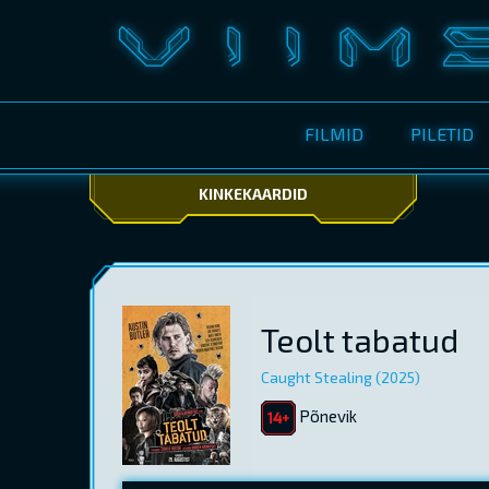
FILMID
PILETID
KINKEKAARDID
Teolt tabatud
Caught Stealing (2025)
Põnevik