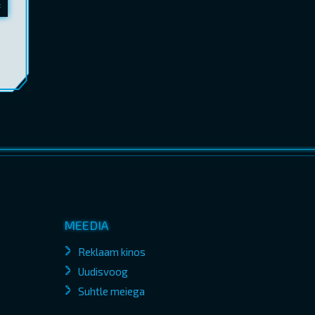
MEEDIA
Reklaam kinos
Uudisvoog
Suhtle meiega