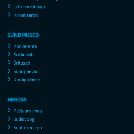
Liitu kinoklubiga
Kinkekaardid
SÜNDMUSED
Konverents
Ärikliendile
Üritused
Sünnipäevad
Kooliga kinno
MEEDIA
Reklaam kinos
Uudisvoog
Suhtle meiega