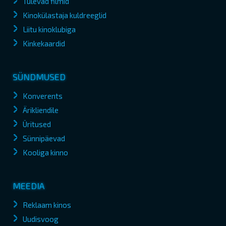
Tulevad filmid
Kinokülastaja kuldreeglid
Liitu kinoklubiga
Kinkekaardid
SÜNDMUSED
Konverents
Ärikliendile
Üritused
Sünnipäevad
Kooliga kinno
MEEDIA
Reklaam kinos
Uudisvoog