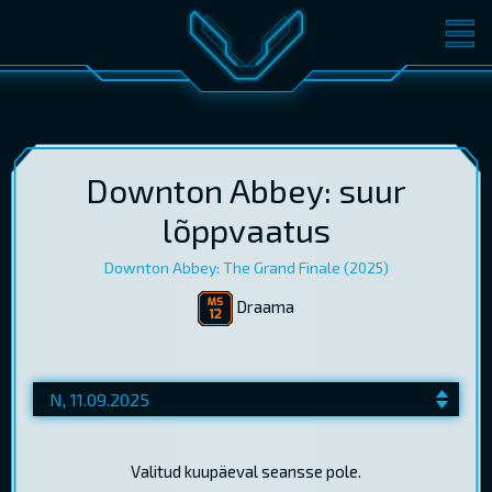
FILMID
PILETID
KINOST
SÜNDMUSED
KONVERENTS
V-KLUBI
Downton Abbey: suur
lõppvaatus
KINKEKAARDID
Downton Abbey: The Grand Finale (2025)
Draama
LOGI SISSE
EST
RUS
ENG
Valitud kuupäeval seansse pole.