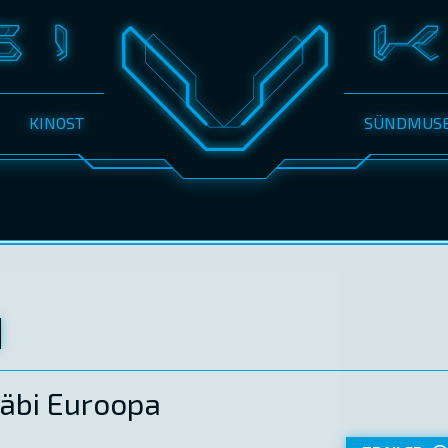
KINOST
SÜNDMUS
läbi Euroopa