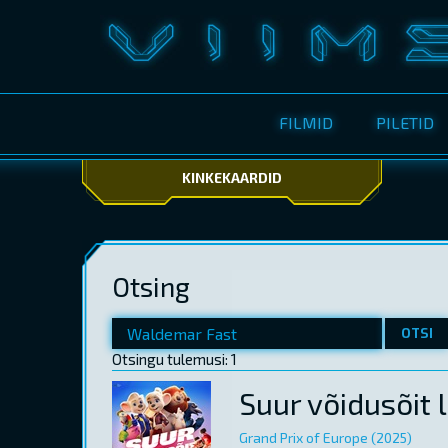
FILMID
PILETID
KINKEKAARDID
Otsing
OTSI
Otsingu tulemusi: 1
Suur võidusõit 
Grand Prix of Europe (2025)