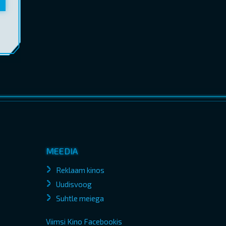
MEEDIA
Reklaam kinos
Uudisvoog
Suhtle meiega
Viimsi Kino Facebookis