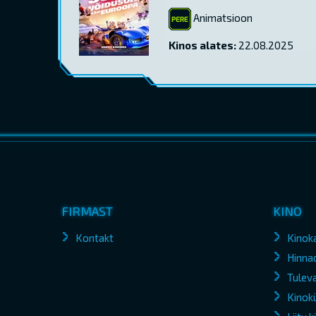
Animatsioon
Kinos alates:
22.08.2025
FIRMAST
KINO
Kontakt
Kinok
Hinna
Tuleva
Kinokü