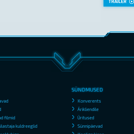
TRAILER
SÜNDMUSED
avad
Konverents
d
Ärikliendile
d filmid
Üritused
lastaja kuldreeglid
Sünnipäevad