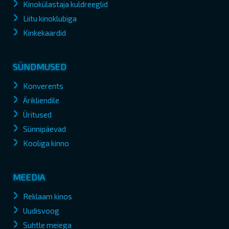
Kinokülastaja kuldreeglid
Liitu kinoklubiga
Kinkekaardid
SÜNDMUSED
Konverents
Ärikliendile
Üritused
Sünnipäevad
Kooliga kinno
MEEDIA
Reklaam kinos
Uudisvoog
Suhtle meiega