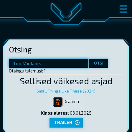
FILMID
PILETID
KINOST
SÜNDMUSED
Otsing
KONVERENTS
V-KLUBI
KINKEKAARDID
OTSI
Otsingu tulemusi: 1
Sellised väikesed asjad
LOGI SISSE
EST
RUS
ENG
Small Things Like These (2024)
Draama
Kinos alates:
03.01.2025
TRAILER