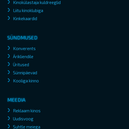
Kinokülastaja kuldreeglid
Liitu kinoklubiga
Kinkekaardid
SÜNDMUSED
Konverents
Ärikliendile
Üritused
Sünnipäevad
Kooliga kinno
MEEDIA
Reklaam kinos
Uudisvoog
Suhtle meiega