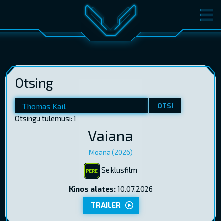
FILMID
PILETID
KINOST
SÜNDMUSED
Otsing
KONVERENTS
V-KLUBI
KINKEKAARDID
OTSI
Otsingu tulemusi: 1
Vaiana
LOGI SISSE
EST
RUS
ENG
Moana (2026)
Seiklusfilm
Kinos alates:
10.07.2026
TRAILER