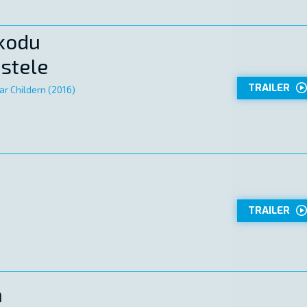
 kodu
astele
TRAILER
ar Childern (2016)
TRAILER
a