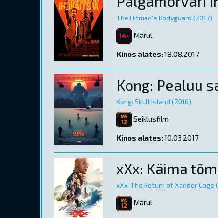
Palgamõrvari i
The Hitman's Bodyguard (2017)
Märul
Kinos alates:
18.08.2017
Kong: Pealuu s
Kong: Skull Island (2016)
Seiklusfilm
Kinos alates:
10.03.2017
xXx: Käima tõ
xXx: The Return of Xander Cage 
Märul