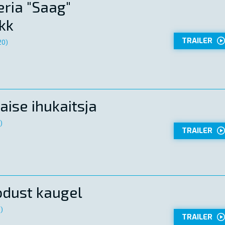
eria "Saag"
kk
TRAILER
20)
ise ihukaitsja
)
TRAILER
dust kaugel
)
TRAILER