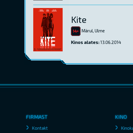
Kite
Märul, Ulme
Kinos alates:
13.06.2014
FIRMAST
KINO
Kontakt
Kinok