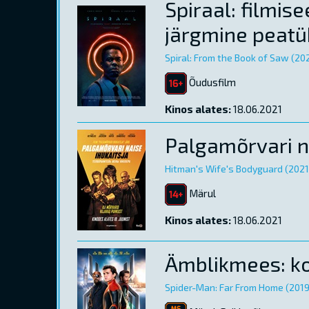
Spiraal: filmise
järgmine peatü
Spiral: From the Book of Saw (20
Õudusfilm
Kinos alates:
18.06.2021
Palgamõrvari na
Hitman's Wife's Bodyguard (2021
Märul
Kinos alates:
18.06.2021
Ämblikmees: ko
Spider-Man: Far From Home (2019