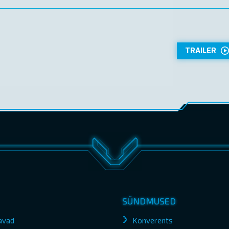
TRAILER
SÜNDMUSED
avad
Konverents