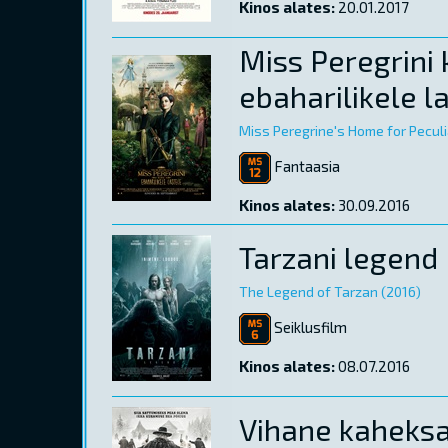
Kinos alates:
20.01.2017
Miss Peregrini
ebaharilikele l
Miss Peregrine's Home for Peculi
Fantaasia
Kinos alates:
30.09.2016
Tarzani legend
The Legend of Tarzan (2016)
Seiklusfilm
Kinos alates:
08.07.2016
Vihane kaheks