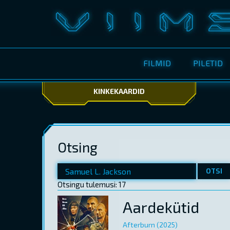
FILMID
PILETID
KINKEKAARDID
Otsing
OTSI
Otsingu tulemusi: 17
Aardekütid
Afterburn (2025)