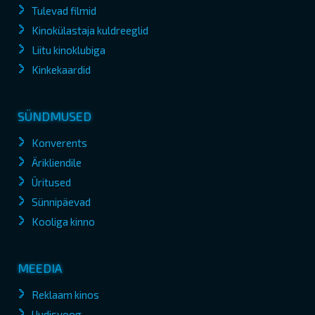
Tulevad filmid
Kinokülastaja kuldreeglid
Liitu kinoklubiga
Kinkekaardid
SÜNDMUSED
Konverents
Ärikliendile
Üritused
Sünnipäevad
Kooliga kinno
MEEDIA
Reklaam kinos
Uudisvoog