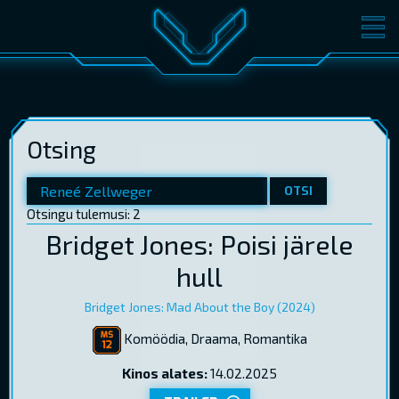
FILMID
PILETID
KINOST
SÜNDMUSED
Otsing
KONVERENTS
V-KLUBI
KINKEKAARDID
OTSI
Otsingu tulemusi: 2
Bridget Jones: Poisi järele
hull
LOGI SISSE
EST
RUS
ENG
Bridget Jones: Mad About the Boy (2024)
Komöödia, Draama, Romantika
Kinos alates:
14.02.2025