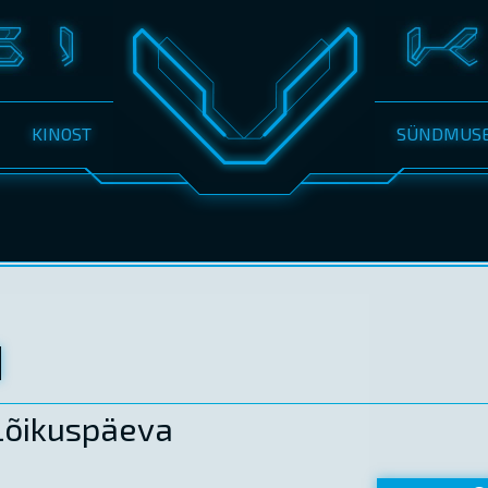
KINOST
SÜNDMUS
Lõikuspäeva