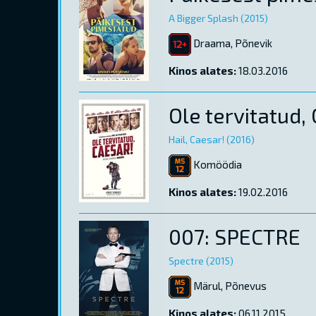
A Bigger Splash (2015)
Draama, Põnevik
Kinos alates:
18.03.2016
Ole tervitatud,
Hail, Caesar! (2016)
Komöödia
Kinos alates:
19.02.2016
007: SPECTRE
Spectre (2015)
Märul, Põnevus
Kinos alates:
06.11.2015