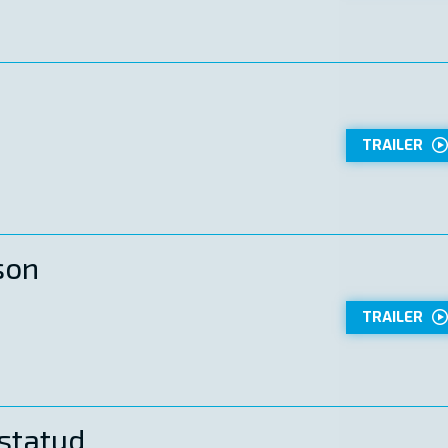
TRAILER
son
TRAILER
statud