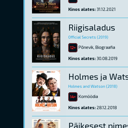
Kinos alates:
31.12.2021
Riigisaladus
Official Secrets (2019)
Põnevik, Biograafia
Kinos alates:
30.08.2019
Holmes ja Wat
Holmes and Watson (2018)
Komöödia
Kinos alates:
28.12.2018
Päikesest pime