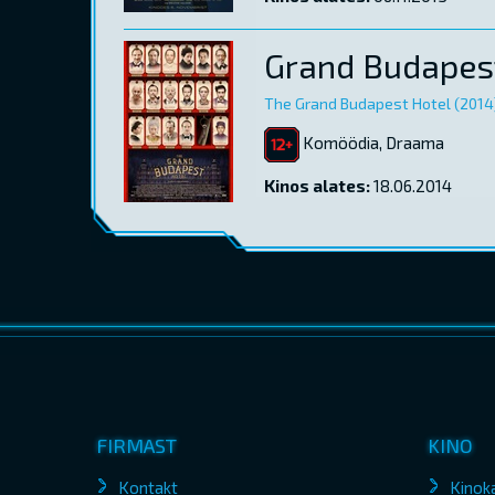
Grand Budapest
The Grand Budapest Hotel (2014
Komöödia, Draama
Kinos alates:
18.06.2014
FIRMAST
KINO
Kontakt
Kinok