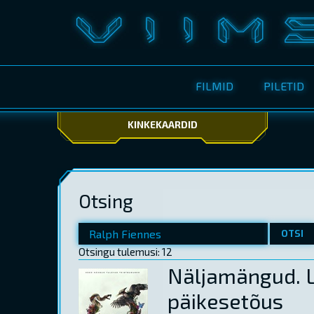
FILMID
PILETID
KINKEKAARDID
Otsing
OTSI
Otsingu tulemusi: 12
Näljamängud. 
päikesetõus