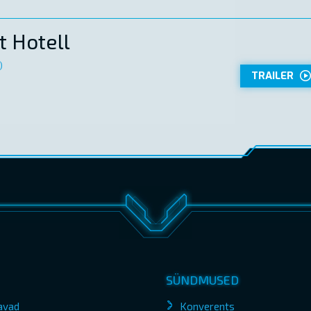
 Hotell
)
TRAILER
SÜNDMUSED
avad
Konverents