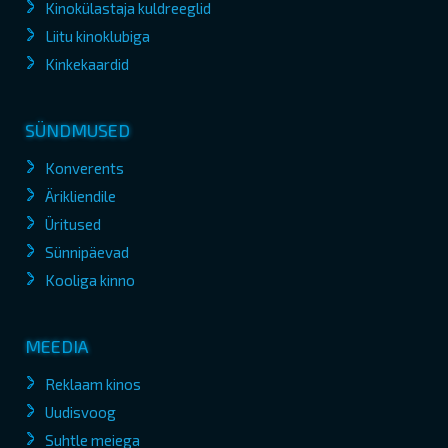
Kinokülastaja kuldreeglid
Liitu kinoklubiga
Kinkekaardid
SÜNDMUSED
Konverents
Ärikliendile
Üritused
Sünnipäevad
Kooliga kinno
MEEDIA
Reklaam kinos
Uudisvoog
Suhtle meiega