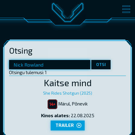
FILMID
PILETID
KINOST
SÜNDMUSED
Otsing
KONVERENTS
V-KLUBI
KINKEKAARDID
OTSI
Otsingu tulemusi: 1
Kaitse mind
LOGI SISSE
EST
RUS
ENG
She Rides Shotgun (2025)
Märul, Põnevik
Kinos alates:
22.08.2025
TRAILER