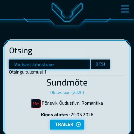
FILMID
PILETID
KINOST
SÜNDMUSED
Otsing
KONVERENTS
V-KLUBI
KINKEKAARDID
OTSI
Otsingu tulemusi: 1
Sundmõte
LOGI SISSE
EST
RUS
ENG
Obsession (2026)
Põnevik, Õudusfilm, Romantika
Kinos alates:
29.05.2026
TRAILER