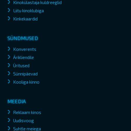
Kinokülastaja kuldreeglid
Liitu kinoklubiga
Kinkekaardid
SÜNDMUSED
Konverents
Ärikliendile
Üritused
Sünnipäevad
Kooliga kinno
MEEDIA
Reklaam kinos
Uudisvoog
Suhtle meiega