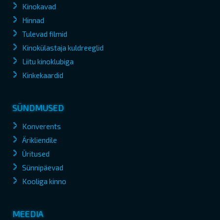
Kinokavad
Hinnad
Tulevad filmid
Kinokülastaja kuldreeglid
Liitu kinoklubiga
Kinkekaardid
SÜNDMUSED
Konverents
Ärikliendile
Üritused
Sünnipäevad
Kooliga kinno
MEEDIA