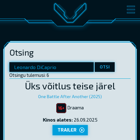
FILMID
PILETID
KINOST
SÜNDMUSED
Otsing
KONVERENTS
V-KLUBI
KINKEKAARDID
OTSI
Otsingu tulemusi: 6
Üks võitlus teise järel
LOGI SISSE
EST
RUS
ENG
One Battle After Another (2025)
Draama
Kinos alates:
26.09.2025
TRAILER