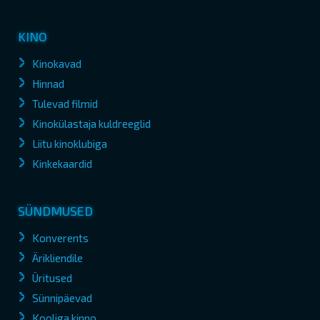
KINO
Kinokavad
Hinnad
Tulevad filmid
Kinokülastaja kuldreeglid
Liitu kinoklubiga
Kinkekaardid
SÜNDMUSED
Konverents
Ärikliendile
Üritused
Sünnipäevad
Kooliga kinno