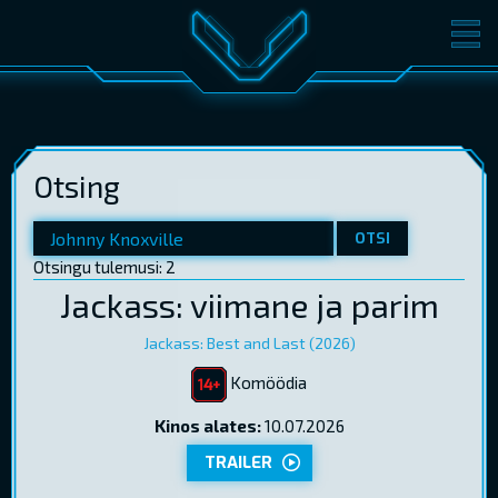
FILMID
PILETID
KINOST
SÜNDMUSED
Otsing
KONVERENTS
V-KLUBI
KINKEKAARDID
OTSI
Otsingu tulemusi: 2
Jackass: viimane ja parim
LOGI SISSE
EST
RUS
ENG
Jackass: Best and Last (2026)
Komöödia
Kinos alates:
10.07.2026
TRAILER