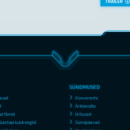
TRAILER
SÜNDMUSED
avad
Konverents
d
Ärikliendile
d filmid
Üritused
lastaja kuldreeglid
Sünnipäevad