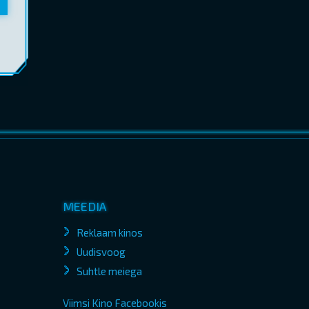
MEEDIA
Reklaam kinos
Uudisvoog
Suhtle meiega
Viimsi Kino Facebookis