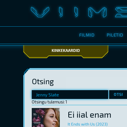
FILMID
PILETID
KINKEKAARDID
Otsing
OTSI
Otsingu tulemusi: 1
Ei iial enam
It Ends with Us (2023)