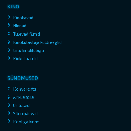
KINO
Kinokavad
Hinnad
Tulevad filmid
Kinokülastaja kuldreeglid
Liitu kinoklubiga
Kinkekaardid
SÜNDMUSED
Konverents
Ärikliendile
Üritused
Sünnipäevad
Kooliga kinno