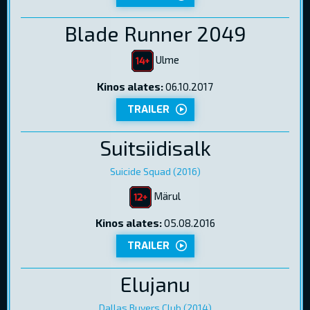
Blade Runner 2049
Ulme
Kinos alates:
06.10.2017
TRAILER
Suitsiidisalk
Suicide Squad (2016)
Märul
Kinos alates:
05.08.2016
TRAILER
Elujanu
Dallas Buyers Club (2014)