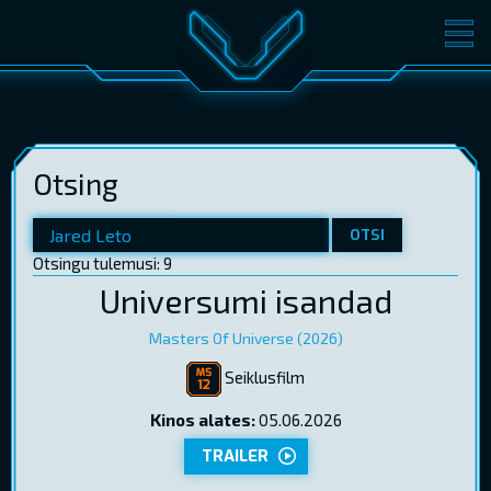
FILMID
PILETID
KINOST
SÜNDMUSED
Otsing
KONVERENTS
V-KLUBI
KINKEKAARDID
OTSI
Otsingu tulemusi: 9
Universumi isandad
LOGI SISSE
EST
RUS
ENG
Masters Of Universe (2026)
Seiklusfilm
Kinos alates:
05.06.2026
TRAILER