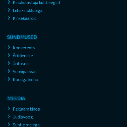
Kinokülastaja kuldreeglid
Liitu kinoklubiga
Kinkekaardid
SÜNDMUSED
Konverents
Ärikliendile
Üritused
Sünnipäevad
Kooliga kinno
MEEDIA
Reklaam kinos
Uudisvoog
Suhtle meiega