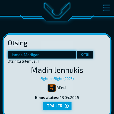
FILMID
PILETID
KINOST
SÜNDMUSED
Otsing
KONVERENTS
V-KLUBI
KINKEKAARDID
OTSI
Otsingu tulemusi: 1
Madin lennukis
LOGI SISSE
EST
RUS
ENG
Fight or Flight (2025)
Märul
Kinos alates:
18.04.2025
TRAILER