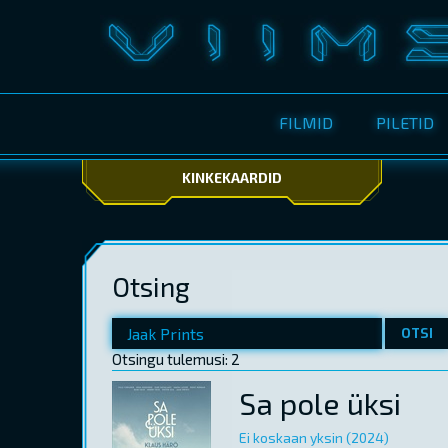
FILMID
PILETID
KINKEKAARDID
Otsing
OTSI
Otsingu tulemusi: 2
Sa pole üksi
Ei koskaan yksin (2024)