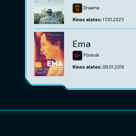
Draama
Kinos alates:
17.01.2025
Ema
Põnevik
Kinos alates:
08.01.2016