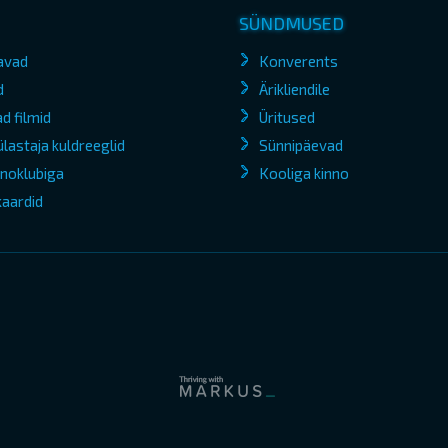
SÜNDMUSED
avad
Konverents
d
Ärikliendile
d filmid
Üritused
lastaja kuldreeglid
Sünnipäevad
kinoklubiga
Kooliga kinno
kaardid