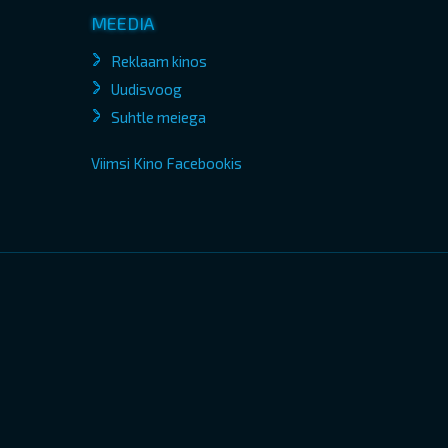
MEEDIA
Reklaam kinos
Uudisvoog
Suhtle meiega
Viimsi Kino Facebookis