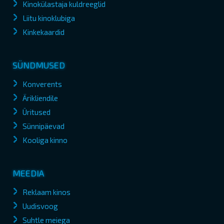
Kinokülastaja kuldreeglid
Liitu kinoklubiga
Kinkekaardid
SÜNDMUSED
Konverents
Ärikliendile
Üritused
Sünnipäevad
Kooliga kinno
MEEDIA
Reklaam kinos
Uudisvoog
Suhtle meiega