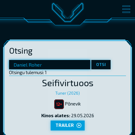
FILMID
PILETID
KINOST
SÜNDMUSED
Otsing
KONVERENTS
V-KLUBI
KINKEKAARDID
OTSI
Otsingu tulemusi: 1
Seifivirtuoos
LOGI SISSE
EST
RUS
ENG
Tuner (2026)
Põnevik
Kinos alates:
29.05.2026
TRAILER