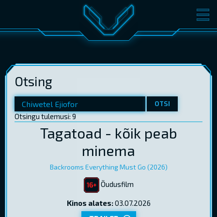
FILMID
PILETID
KINOST
SÜNDMUSED
Otsing
KONVERENTS
V-KLUBI
KINKEKAARDID
OTSI
Otsingu tulemusi: 9
Tagatoad - kõik peab
minema
LOGI SISSE
EST
RUS
ENG
Backrooms Everything Must Go (2026)
Õudusfilm
Kinos alates:
03.07.2026