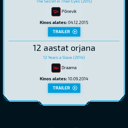
The Secret in Their Eyes (2015)
Põnevik
Kinos alates:
04.12.2015
TRAILER
12 aastat orjana
12 Years a Slave (2014)
Draama
Kinos alates:
10.09.2014
TRAILER