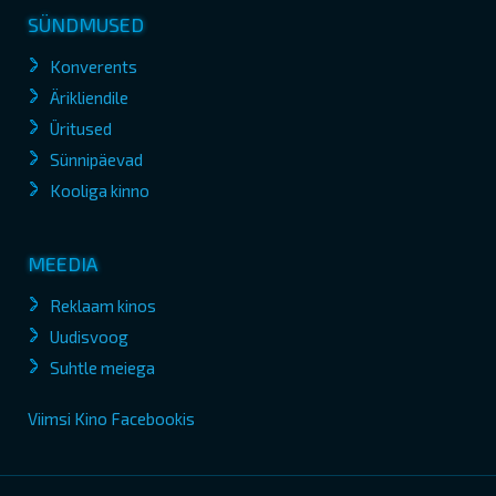
SÜNDMUSED
Konverents
Ärikliendile
Üritused
Sünnipäevad
Kooliga kinno
MEEDIA
Reklaam kinos
Uudisvoog
Suhtle meiega
Viimsi Kino Facebookis