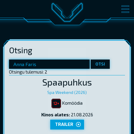
FILMID
PILETID
KINOST
SÜNDMUSED
Otsing
KONVERENTS
V-KLUBI
KINKEKAARDID
OTSI
Otsingu tulemusi: 2
Spaapuhkus
LOGI SISSE
EST
RUS
ENG
Spa Weekend (2026)
Komöödia
Kinos alates:
21.08.2026
TRAILER