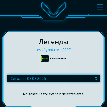
ФИЛЬМЫ
БИЛЕТЫ
О КИНО
СОБЫТИЯ
КОНФЕРЕНЦИИ
КИНОКЛУБ-V
Легенды
Les Légendaires (2026)
ПОДАРОЧНЫЕ КАРТЫ
Aнимация
ВОЙТИ
EST
RUS
ENG
No schedule for event in selected area.