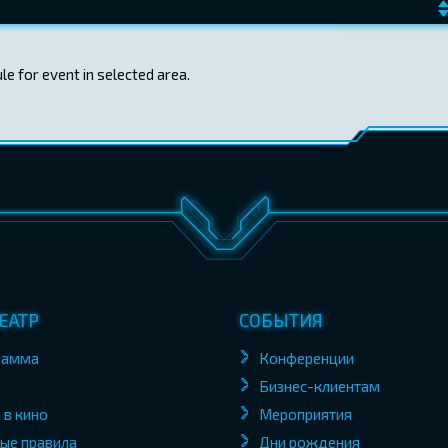
e for event in selected area.
ЕАТР
СОБЫТИЯ
рамма
Конференции
Бизнес-клиентам
 в кино
Мероприятия
ые правила
Дни рождения