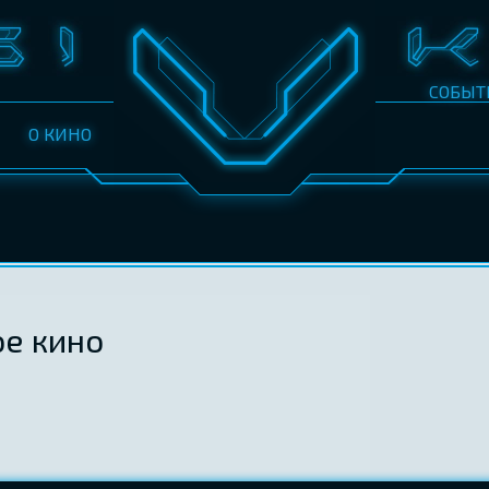
СОБЫТ
О КИНО
е кино