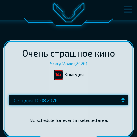
ФИЛЬМЫ
БИЛЕТЫ
О КИНО
СОБЫТИЯ
КОНФЕРЕНЦИИ
КИНОКЛУБ-V
Очень страшное кино
Scary Movie (2026)
ПОДАРОЧНЫЕ КАРТЫ
Kомедия
ВОЙТИ
EST
RUS
ENG
No schedule for event in selected area.