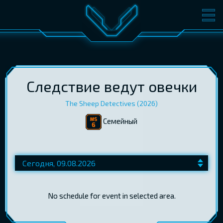
ФИЛЬМЫ
БИЛЕТЫ
О КИНО
СОБЫТИЯ
КОНФЕРЕНЦИИ
КИНОКЛУБ-V
Следствие ведут овечки
The Sheep Detectives (2026)
ПОДАРОЧНЫЕ КАРТЫ
Cемейный
ВОЙТИ
EST
RUS
ENG
No schedule for event in selected area.