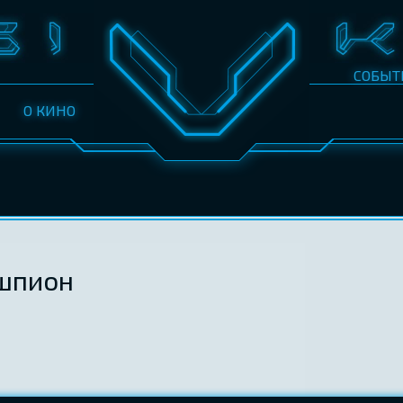
СОБЫТ
О КИНО
ршпион