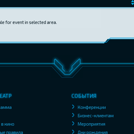
e for event in selected area.
ЕАТР
СОБЫТИЯ
рамма
Конференции
Бизнес-клиентам
 в кино
Мероприятия
ые правила
Дни рождения