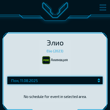
ФИЛЬМЫ
БИЛЕТЫ
О КИНО
СОБЫТИЯ
КОНФЕРЕНЦИИ
КИНОКЛУБ-V
Элио
Elio (2023)
ПОДАРОЧНЫЕ КАРТЫ
Aнимация
ВОЙТИ
EST
RUS
ENG
No schedule for event in selected area.