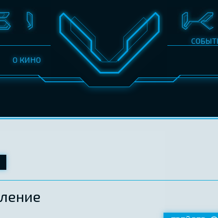
СОБЫТ
О КИНО
бление