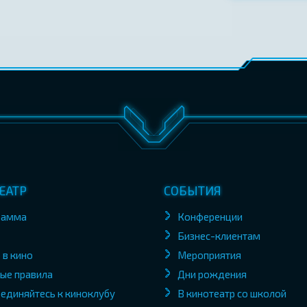
ЕАТР
СОБЫТИЯ
рамма
Конференции
Бизнес-клиентам
 в кино
Мероприятия
ые правила
Дни рождения
единяйтесь к киноклубу
В кинотеатр со школой