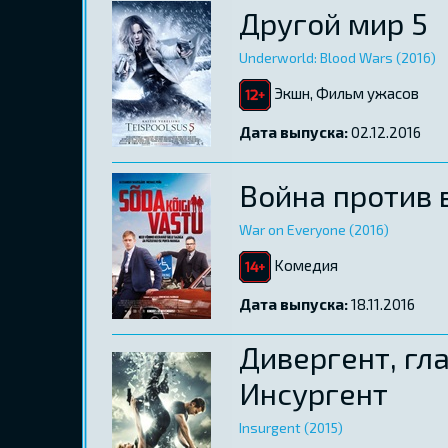
Другой мир 5
Underworld: Blood Wars (2016)
Экшн, Фильм ужасов
Дата выпуска:
02.12.2016
Война против 
War on Everyone (2016)
Kомедия
Дата выпуска:
18.11.2016
Дивергент, гла
Инсургент
Insurgent (2015)