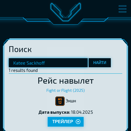
ФИЛЬМЫ
БИЛЕТЫ
О КИНО
СОБЫТИЯ
Поиск
КОНФЕРЕНЦИИ
КИНОКЛУБ-V
ПОДАРОЧНЫЕ КАРТЫ
НАЙТИ
1 results found
Рейс навылет
ВОЙТИ
EST
RUS
ENG
Fight or Flight (2025)
Экшн
Дата выпуска:
18.04.2025
ТРЕЙЛЕР