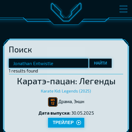
ФИЛЬМЫ
БИЛЕТЫ
О КИНО
СОБЫТИЯ
Поиск
КОНФЕРЕНЦИИ
КИНОКЛУБ-V
ПОДАРОЧНЫЕ КАРТЫ
НАЙТИ
1 results found
Каратэ-пацан: Легенды
ВОЙТИ
EST
RUS
ENG
Karate Kid: Legends (2025)
Драма, Экшн
Дата выпуска:
30.05.2025
ТРЕЙЛЕР