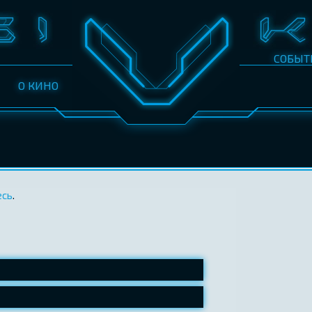
СОБЫТ
О КИНО
есь
.