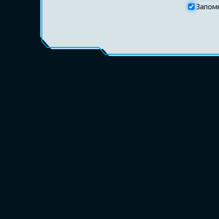
Запом