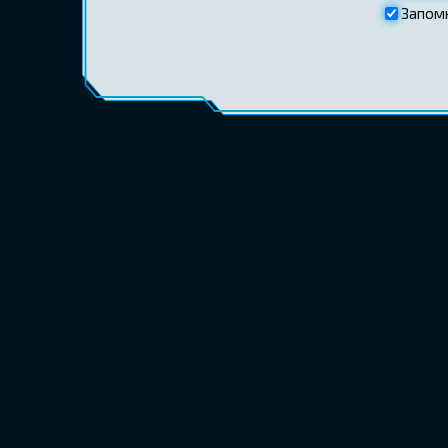
Запом