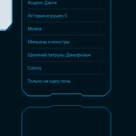
Кодекс Данте
История игрушек 5
Moana
Миньоны и монстры
Щенячий патруль: Динофильм
Colony
Только на одну ночь