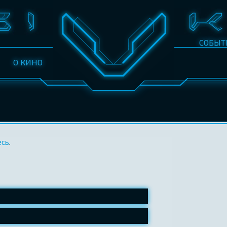
СОБЫТ
О КИНО
есь
.