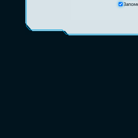
Запом