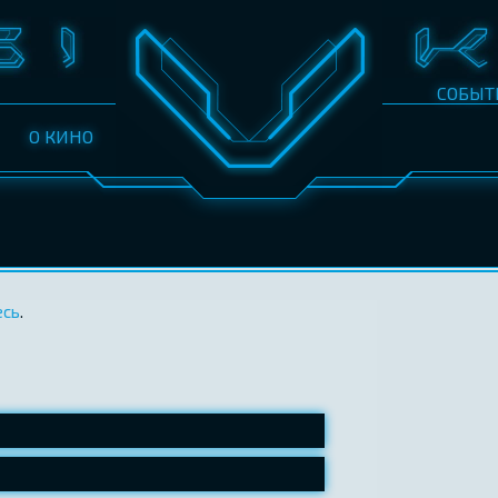
СОБЫТ
О КИНО
есь
.