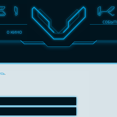
СОБЫТ
О КИНО
есь
.