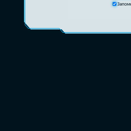
Запом