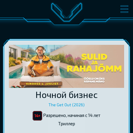
ФИЛЬМЫ
БИЛЕТЫ
О КИНО
СОБЫТИЯ
КОНФЕРЕНЦИИ
КИНОКЛУБ-V
ПОДАРОЧНЫЕ КАРТЫ
ВОЙТИ
EST
RUS
ENG
Ночной бизнес
The Get Out (2026)
Разрешено, начиная с 14 лет
Tриллер