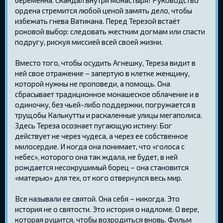
ордена стремится любой ценой замять дело, чтобы
избежать гнева Ватикана. Перед Терезой встаёт
роковой выбор: следовать жестким догмам или спасти
подругу, рискуя миссией всей своей жизни.
Вместо того, чтобы осудить Агнешку, Тереза видит в
ней свое отражение – запертую в клетке женщину,
которой нужны не проповеди, а помощь. Она
сбрасывает традиционное монашеское облачение и в
одиночку, без чьей-либо поддержки, погружается в
трущобы Калькутты и раскаленные улицы мегаполиса.
Здесь Тереза осознает пугающую истину: Бог
действует не через чудеса, а через ее собственное
милосердие. И когда она понимает, что «голоса с
небес», которого она так ждала, не будет, в ней
рождается несокрушимый борец – она становится
«матерью» для тех, от кого отвернулся весь мир.
Все называли ее святой. Она себя – никогда. Это
история не о святости. Это история о надломе. О вере,
которая рушится, чтобы возродиться вновь. Фильм