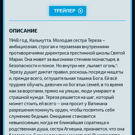
ТРЕЙЛЕР
ОПИСАНИЕ
1948 год, Калькутта. Молодая сестра Тереза –
амбициозная, строгая и терзаемая внутренними
противоречиями директриса престижной школы Святой
Марии. Она живет за высокими стенами монастыря, в
безопасности и покое. Но внутри нее „пылает огонь“:
Терезу душит диктат правил, роскошь посреди нищеты
и, прежде всего, оглушительная тишина Бога. Ей всё
труднее обучать девочек из богатых семей, в то время
как за воротами, прямо на улицах, люди умирают в
страшной нужде. Тереза решается на шаг, который
может стоить ей всего – она просит у Ватикана
разрешения покинуть орден, чтобы посвятить себя
служению бедным. Ожидание становится
невыносимым, когда ее ближайшая соратница и
родственная душа, сестра Агнешка, признается, что она
беременна. Скандал внутри монастыря! Руководство