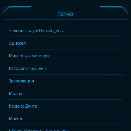
ТОП-10
Человек-паук: Новый день
Одиссея
Миньоны и монстры
История игрушек 5
Зверолюция
Moana
Кодекс Данте
Майкл
Щенячий патруль: Динофильм