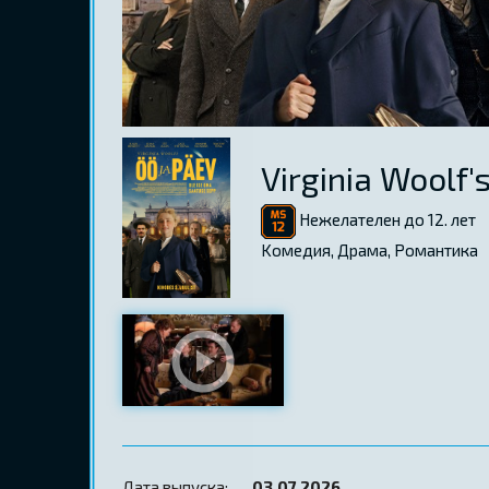
Virginia Woolf'
Нежелателен до 12. лет
Kомедия, Драма, Романтика
Дата выпуска:
03.07.2026