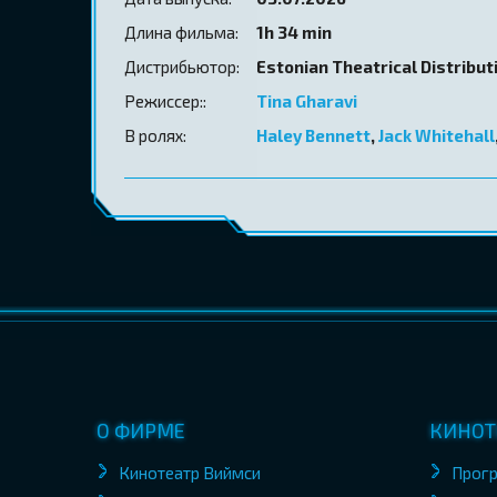
Длина фильма:
1h 34 min
Дистрибьютор:
Estonian Theatrical Distribut
Режиссер::
Tina Gharavi
В ролях:
Haley Bennett
,
Jack Whitehall
О ФИРМЕ
КИНОТ
Кинотеатр Виймси
Прог