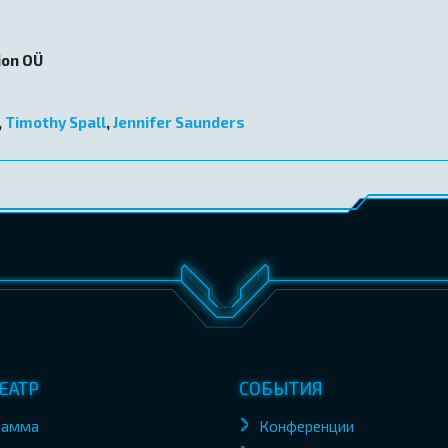
ion OÜ
,
Timothy Spall
,
Jennifer Saunders
ЕАТР
СОБЫТИЯ
рамма
Конференции